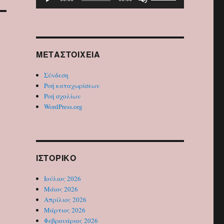
Αναπαραγωγής
τα
Ήχου
πλήκτρα
Πάνω/
Κάτω
βέλος
ΜΕΤΑΣΤΟΙΧΕΊΑ
για
να
Σύνδεση
αυξήσετε
Ροή καταχωρίσεων
ή
Ροή σχολίων
να
WordPress.org
μειώσετε
ένταση.
ΙΣΤΟΡΙΚΌ
Ιούλιος 2026
Μάιος 2026
Απρίλιος 2026
Μάρτιος 2026
Φεβρουάριος 2026