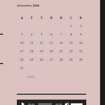
Αύγουστος 2026
Δ
Τ
Τ
Π
Π
Σ
Κ
1
2
3
4
5
6
7
8
9
10
11
12
13
14
15
16
17
18
19
20
21
22
23
24
25
26
27
28
29
30
31
« Ιούλ
Πρόγραμμα
Χρησιμοποιείστε
00:00
00:00