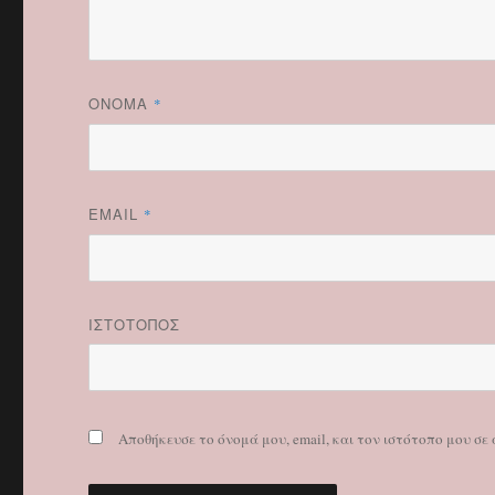
ΌΝΟΜΑ
*
EMAIL
*
ΙΣΤΌΤΟΠΟΣ
Αποθήκευσε το όνομά μου, email, και τον ιστότοπο μου σ