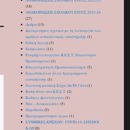
ΑΝΑΚΟΙΝΩΣΕΙΣ ΣΧΟΛΙΚΟΥ ΕΤΟΥΣ 2022-23
(18)
ΑΝΑΚΟΙΝΩΣΕΙΣ ΣΧΟΛΙΚΟΥ ΕΤΟΥΣ 2023-24
(27)
Άρθρα
(15)
Διευκρινήσεις σχετικά με τη λειτουργία των
ομάδων εκπαιδευτικής υποστήριξης
(1)
Ειδική Αγωγή
(3)
Εκδηλώσεις
(11)
Έναρξη λειτουργίας Κ.Ε.Σ.Υ. Χαιρετισμός
Προϊσταμένου
(1)
Επαγγελματικός Προσανατολισμός
(5)
Ευρωπαϊκά και άλλα προγράμματα
εκπαίδευσης
(1)
Ζωντανή μουσική-Σόχος fm 88,7 live
(1)
Κοπή πίτας στο Κ.Ε.Σ.Υ.
(2)
Κώδικες Δεοντολογίας
(1)
Νέα – Ανακοινώσεις
(5)
Νομοθεσία
(5)
Προγραμματισμός έργου
(1)
ΣΥΝΘΗΚΕΣ ΚΡΙΣΕΩΝ : COVID-19, ΣΕΙΣΜΟΙ
Κ.ΛΠ
(8)