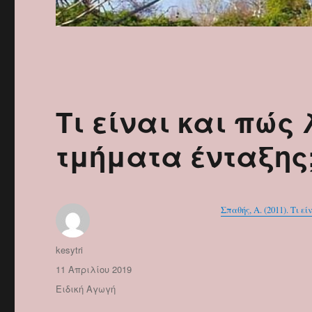
Τι είναι και πώς
τμήματα ένταξης
Σπαθής, Α. (2011). Τι 
Συντάκτης
kesytri
Δημοσιεύτηκε
11 Απριλίου 2019
την
Κατηγορίες
Ειδική Αγωγή