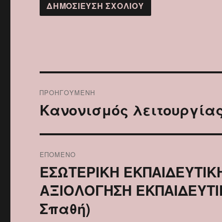
Πλοήγηση
ΠΡΟΗΓΟΎΜΕΝΗ
άρθρων
Κανονισμός λειτουργίας 
Προηγούμενο
άρθρο:
ΕΠΌΜΕΝΟ
ΕΣΩΤΕΡΙΚΗ ΕΚΠΑΙΔΕΥΤΙΚΗ
Επόμενο
άρθρο:
ΑΞΙΟΛΟΓΗΣΗ ΕΚΠΑΙΔΕΥΤΙ
Σπαθή)