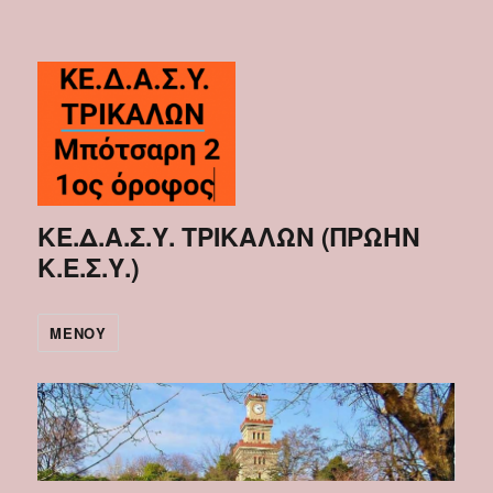
ΚΕ.Δ.Α.Σ.Υ. ΤΡΙΚΑΛΩΝ (ΠΡΩΗΝ
Κ.Ε.Σ.Υ.)
ΜΕΝΟΎ