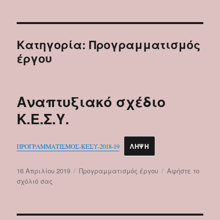
Κατηγορία:
Προγραμματισμός
έργου
Αναπτυξιακό σχέδιο
Κ.Ε.Σ.Υ.
ΠΡΟΓΡΑΜΜΑΤΙΣΜΟΣ-ΚΕΣΥ-2018-19
ΛΉΨΗ
Δημοσιεύτηκε
Κατηγορίες
16 Απριλίου 2019
Προγραμματισμός έργου
Αφήστε το
την
στο
σχόλιό σας
Αναπτυξιακό
σχέδιο
Κ.Ε.Σ.Υ.