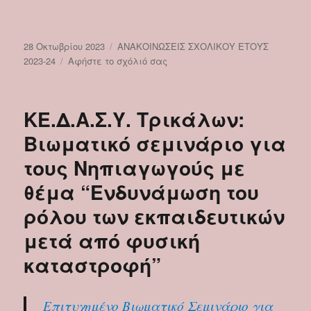
Δημοσιεύτηκε
Κατηγορίες
28 Οκτωβρίου 2023
ΑΝΑΚΟΙΝΩΣΕΙΣ ΣΧΟΛΙΚΟΥ ΕΤΟΥΣ
την
στο
2023-24
Αφήστε το σχόλιό σας
Ο
Απόστολος
Σπαθής,
ΚΕ.Δ.Α.Σ.Υ. Τρικάλων:
Προϊστάμενος
του
Βιωματικό σεμινάριο για
ΚΕ.Δ.Α.Σ.Υ.
τους Νηπιαγωγούς με
οργάνωσε
την
θέμα “Ενδυνάμωση του
1η
συνάντηση
ρόλου των εκπαιδευτικών
εγασίας
μετά από φυσική
ΚΕ.Δ.Α.Σ.Υ.
και
καταστροφή”
Ε.Δ.Υ.
Επιτυχημένο Βιωματικό Σεμινάριο για