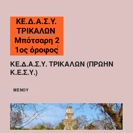
ΚΕ.Δ.Α.Σ.Υ. ΤΡΙΚΑΛΩΝ (ΠΡΩΗΝ
Κ.Ε.Σ.Υ.)
ΜΕΝΟΎ