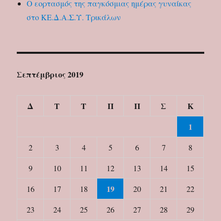
Ο εορτασμός της παγκόσμιας ημέρας γυναίκας
στο ΚΕ.Δ.Α.Σ.Υ. Τρικάλων
Σεπτέμβριος 2019
Δ
Τ
Τ
Π
Π
Σ
Κ
1
2
3
4
5
6
7
8
9
10
11
12
13
14
15
19
16
17
18
20
21
22
23
24
25
26
27
28
29