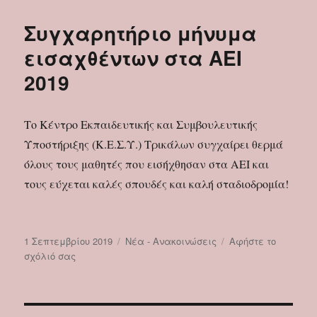
ΠΕΡΙΦΕΡΕΙΕΣ
ΤΜΗΜΑΤΩΝ
Συγχαρητήριο μήνυμα
ΕΝΤΑΞΗΣ
ΠΡΩΤΟΒΑΘΜΙΑΣ
εισαχθέντων στα ΑΕΙ
ΕΚΠΑΙΔΕΥΣΗΣ
2019
Το Κέντρο Εκπαιδευτικής και Συμβουλευτικής
Υποστήριξης (Κ.Ε.Σ.Υ.) Τρικάλων συγχαίρει θερμά
όλους τους μαθητές που εισήχθησαν στα ΑΕΙ και
τους εύχεται καλές σπουδές και καλή σταδιοδρομία!
Δημοσιεύτηκε
Κατηγορίες
1 Σεπτεμβρίου 2019
Νέα - Ανακοινώσεις
Αφήστε το
την
στο
σχόλιό σας
Συγχαρητήριο
μήνυμα
εισαχθέντων
στα