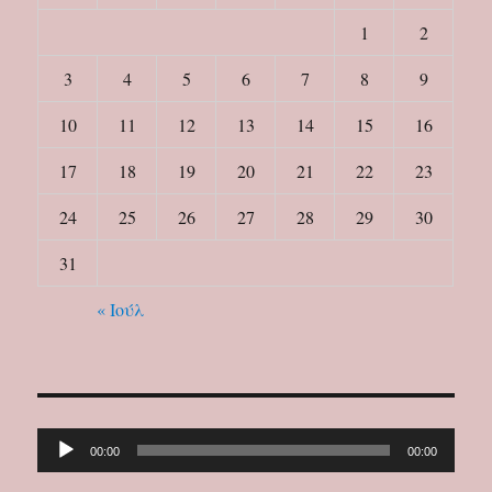
1
2
3
4
5
6
7
8
9
10
11
12
13
14
15
16
17
18
19
20
21
22
23
24
25
26
27
28
29
30
31
« Ιούλ
Πρόγραμμα
00:00
00:00
Αναπαραγωγής