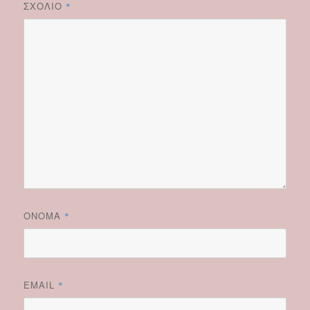
ΣΧΌΛΙΟ
*
ΌΝΟΜΑ
*
EMAIL
*