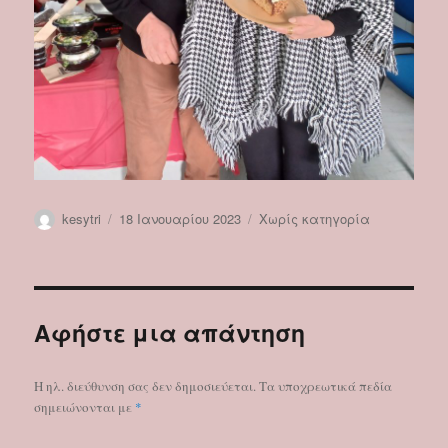
Συντάκτης
Δημοσιεύτηκε
Κατηγορίες
kesytri
18 Ιανουαρίου 2023
Χωρίς κατηγορία
την
Αφήστε μια απάντηση
Η ηλ. διεύθυνση σας δεν δημοσιεύεται.
Τα υποχρεωτικά πεδία
σημειώνονται με
*