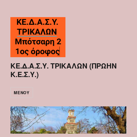
ΚΕ.Δ.Α.Σ.Υ. ΤΡΙΚΑΛΩΝ (ΠΡΩΗΝ
Κ.Ε.Σ.Υ.)
ΜΕΝΟΎ