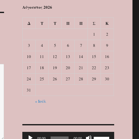
Αύγουστος 2026
Δ
Τ
Τ
Π
Π
Σ
Κ
1
2
3
4
5
6
7
8
9
10
11
12
13
14
15
16
17
18
19
20
21
22
23
24
25
26
27
28
29
30
31
« Ιούλ
Πρόγραμμα
Χρησιμοποιείστε
00:00
00:00