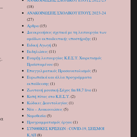
ΑΝΑΚΟΙΝΩΣΕΙΣ ΣΧΟΛΙΚΟΥ ΕΤΟΥΣ 2022-23
(18)
4–
ΑΝΑΚΟΙΝΩΣΕΙΣ ΣΧΟΛΙΚΟΥ ΕΤΟΥΣ 2023-24
(27)
Άρθρα
(15)
Διευκρινήσεις σχετικά με τη λειτουργία των
ομάδων εκπαιδευτικής υποστήριξης
(1)
Ειδική Αγωγή
(3)
Εκδηλώσεις
(11)
Έναρξη λειτουργίας Κ.Ε.Σ.Υ. Χαιρετισμός
ς.
Προϊσταμένου
(1)
Επαγγελματικός Προσανατολισμός
(5)
Ευρωπαϊκά και άλλα προγράμματα
εκπαίδευσης
(1)
Ζωντανή μουσική-Σόχος fm 88,7 live
(1)
Κοπή πίτας στο Κ.Ε.Σ.Υ.
(2)
Κώδικες Δεοντολογίας
(1)
Νέα – Ανακοινώσεις
(5)
Νομοθεσία
(5)
ία
Προγραμματισμός έργου
(1)
ΣΥΝΘΗΚΕΣ ΚΡΙΣΕΩΝ : COVID-19, ΣΕΙΣΜΟΙ
Κ.ΛΠ
(8)