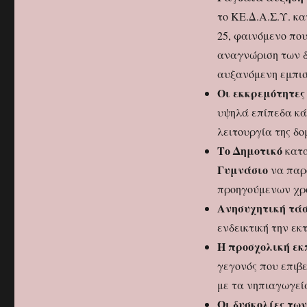
το ΚΕ.Δ.Α.Σ.Υ. κα
25, φαινόμενο που
αναγνώριση των δυ
αυξανόμενη εμπισ
Οι εκκρεμότητες
υψηλά επίπεδα κάθ
λειτουργία της δο
Το Δημοτικό
κατα
Γυμνάσιο
να παρο
προηγούμενων χρ
Ανησυχητική τάσ
ενδεικτική την εκ
Η προσχολική εκ
γεγονός που επιβ
με τα νηπιαγωγεί
Οι δυσκολίες τω