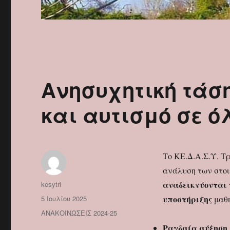
Ανησυχητική τάσ
και αυτισμό σε ό
Το ΚΕ.Δ.Α.Σ.Υ. Τρ
ανάλυση των στοι
Συντάκτης
αναδεικνύονται
kesytri
Δημοσιεύτηκε
υποστήριξης
5 Ιουλίου 2025
μαθη
την
Κατηγορίες
ΑΝΑΚΟΙΝΩΣΕΙΣ 2024-25
Ραγδαία αύξηση