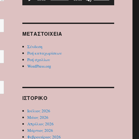
Αναπαραγωγής
τα
Ήχου
πλήκτρα
Πάνω/
Κάτω
βέλος
ΜΕΤΑΣΤΟΙΧΕΊΑ
για
να
Σύνδεση
αυξήσετε
Ροή καταχωρίσεων
ή
Ροή σχολίων
να
WordPress.org
μειώσετε
ένταση.
ΙΣΤΟΡΙΚΌ
Ιούλιος 2026
Μάιος 2026
Απρίλιος 2026
Μάρτιος 2026
Φεβρουάριος 2026