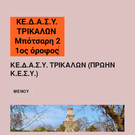
ΚΕ.Δ.Α.Σ.Υ. ΤΡΙΚΑΛΩΝ (ΠΡΩΗΝ
Κ.Ε.Σ.Υ.)
ΜΕΝΟΎ