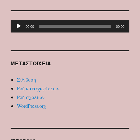
Πρόγραμμα
00:00
00:00
Αναπαραγωγής
Ήχου
ΜΕΤΑΣΤΟΙΧΕΊΑ
Σύνδεση
Ροή καταχωρίσεων
Ροή σχολίων
WordPress.org